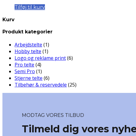
oprindelige
aktuelle
Tilføj til kurv
pris
pris
var:
er:
kr. 2,999.00.
kr. 2,500.00.
Kurv
Produkt kategorier
Arbejdstelte
(1)
Hobby telte
(1)
Logo og reklame print
(6)
Pro telte
(4)
Semi Pro
(1)
Stjerne telte
(6)
Tilbehør & reservedele
(25)
MODTAG VORES TILBUD
Tilmeld dig vores nyh