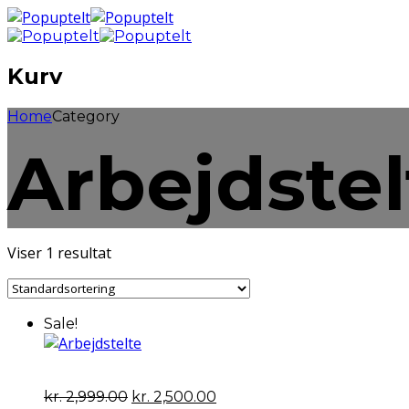
Kurv
Home
Category
Arbejdstel
Viser 1 resultat
Sale!
Den
Den
kr.
2,999.00
kr.
2,500.00