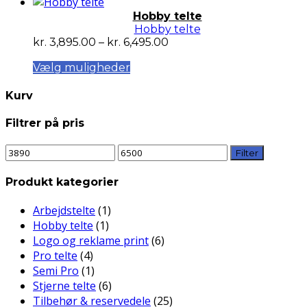
Hobby telte
Hobby telte
Prisinterval:
kr.
3,895.00
–
kr.
6,495.00
kr. 3,895.00
Dette
Vælg muligheder
til
vare
kr. 6,495.00
har
Kurv
flere
Filtrer på pris
varianter.
Mulighederne
Mindste
Højeste
Filter
kan
pris
pris
vælges
Produkt kategorier
på
varesiden
Arbejdstelte
(1)
Hobby telte
(1)
Logo og reklame print
(6)
Pro telte
(4)
Semi Pro
(1)
Stjerne telte
(6)
Tilbehør & reservedele
(25)